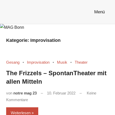
Zum
Inhalt
Menü
MAG
springen
Bonn
Kategorie:
Improvisation
Gesang
Improvisation
Musik
Theater
The Frizzels – SpontanTheater mit
allen Mitteln
von
notre mag 23
10. Februar 2022
Keine
Kommentare
Weiterlesen