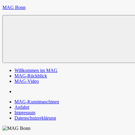
Zum
MAG Bonn
Inhalt
springen
Willkommen im MAG
MAG-Rückblick
MAG-Video
MAG-Kunstmaschinen
Anfahrt
Impressum
Datenschutzerklärung